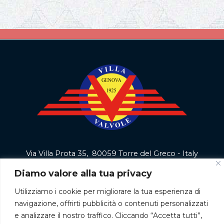
Via Villa Prota 35, 80059 Torre del Greco - Italy
P.I. / C.F. 01524521216
Diamo valore alla tua privacy
Tel:
081 0900700
Utilizziamo i cookie per migliorare la tua esperienza di
Email:
info@villavalvole.net
commerciale@comid.it
navigazione, offrirti pubblicità o contenuti personalizzati
e analizzare il nostro traffico. Cliccando “Accetta tutti”,